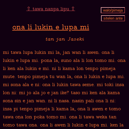
⇧ tawa nanpa lipu ⇧
walo/pimeja
sitelen ante
ona li lukin e lupa mi
tan jan Jaseki
mi tawa lupa lukin mi la, jan wan li awen. ona li
lukin e lupa mi. pona la, suno ala li lon tomo mi. ona
li ken ala lukin e mi. ni li kama lon tenpo pimeja
mute. tenpo pimeja tu wan la, ona li lukin e lupa mi.
mi sona ala e ni: ona li lukin tawa seme. mi toki insa
lon ni: mi jo ala jo e jan ike? taso mi ken ala kama
sona sin e jan wan. ni li nasa. nasin pali ona li ni:
insa pi tenpo pimeja li kama la, ona li awen e tomo
tawa ona lon poka tomo mi. ona li tawa weka tan
tomo tawa ona. ona li awen li lukin e lupa mi. ken la