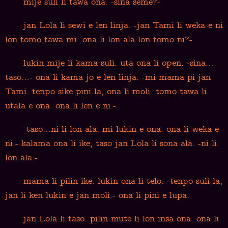
mije suli li tawa ona. -sina seme?-
jan Lola li sewi e len linja. -jan Tami li weka e ni
lon tomo tawa mi. ona li lon ala lon tomo ni?-
lukin mije li kama suli. uta ona li open. -sina…
taso…- ona li kama jo e len linja. -mi mama pi jan
Tami. tenpo sike pini la, ona li moli. tomo tawa li
utala e ona. ona li len e ni.-
-taso…ni li lon ala. mi lukin e ona. ona li weka e
ni.- kalama ona li ike, taso jan Lola li sona ala. -ni li
lon ala.-
mama li pilin ike. lukin ona li telo. -tenpo suli la,
jan li ken lukin e jan moli.- ona li pini e lupa.
jan Lola li taso. pilin mute li lon insa ona. ona li