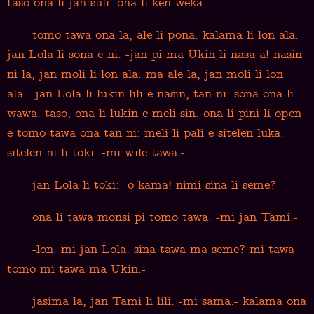
taso ona li jan suli. ona li ken weka.
tomo tawa ona la, ale li pona. kalama li lon ala.
jan Lola li sona e ni: -jan pi ma Ukin li nasa a! nasin
ni la, jan moli li lon ala. ma ale la, jan moli li lon
ala.- jan Lola li lukin lili e nasin, tan ni: sona ona li
wawa. taso, ona li lukin e meli sin. ona li pini li open
e tomo tawa ona tan ni: meli li pali e sitelen luka.
sitelen ni li toki: -mi wile tawa.-
jan Lola li toki: -o kama! nimi sina li seme?-
ona li tawa monsi pi tomo tawa. -mi jan Tami.-
-lon. mi jan Lola. sina tawa ma seme? mi tawa
tomo mi tawa ma Ukin.-
jasima la, jan Tami li lili. -mi sama.- kalama ona