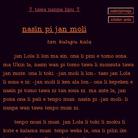
⇧ tawa nanpa lipu ⇧
walo/pimeja
sitelen ante
nasin pi jan moli
tan kulupu kala
jan Lola li lon ma sin. ona li pini e tomo sona.
ma Ukin la, nasin wan pi tomo tawa li monsuta tawa
jan mute. ona li toki: -jan moli li lon.- taso jan Lola
li sona e ni: -jan moli li ken ala lon.- ona li kepeken e
nasin pi tomo tawa ni tan sona ni. ma ante la, jan
pona ona li pali e tenpo musi. nasin pi -jan moli- li
nanpa wan tawa tenpo musi ni.
tenpo musi li musi. jan Lola li toki li moku li
kute e kalama musi. tenpo weka la, ona li pilin ike.